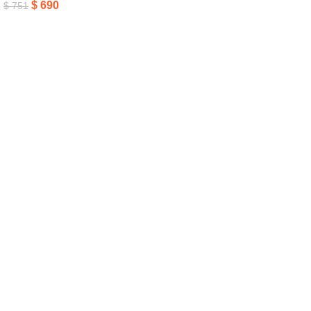
$
690
$
751
Añadir Al Carrito
Añadir Al Carrito