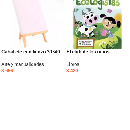
Caballete con lienzo 30×40
El club de los niños
cm
ecologistas
Arte y manualidades
Libros
$
656
$
420
Añadir Al Carrito
Añadir Al Carrito