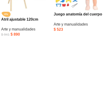
Juego anatomía del cuerpo
-5%
Atril ajustable 120cm
humano
Arte y manualidades
Arte y manualidades
$
523
$
890
$
941
Añadir Al Carrito
Añadir Al Carrito