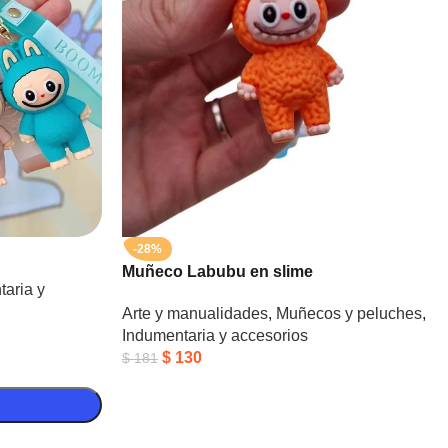
-28%
Muñeco Labubu en slime
aria y
Arte y manualidades
,
Muñecos y peluches
,
Indumentaria y accesorios
$
130
$
181
o