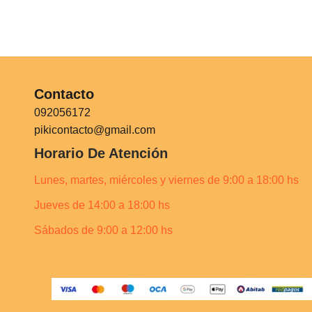
Contacto
092056172
pikicontacto@gmail.com
Horario De Atención
Lunes, martes, miércoles y viernes de 9:00 a 18:00 hs
Jueves de 14:00 a 18:00 hs
Sábados de 9:00 a 12:00 hs