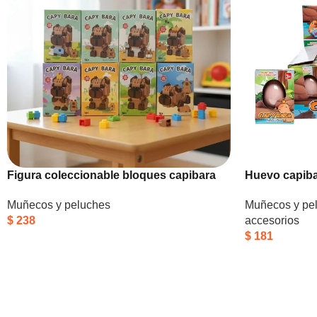
Figura coleccionable bloques capibara
Huevo capib
Muñecos y peluches
Muñecos y pe
$
238
accesorios
$
181