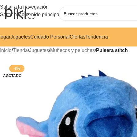
Saltar a la navegación
Saltar al contenido principal
ogar
Juguetes
Cuidado Personal
Ofertas
Tendencia
Inicio
/
Tienda
/
Juguetes
/
Muñecos y peluches
/
Pulsera stitch
-8%
AGOTADO