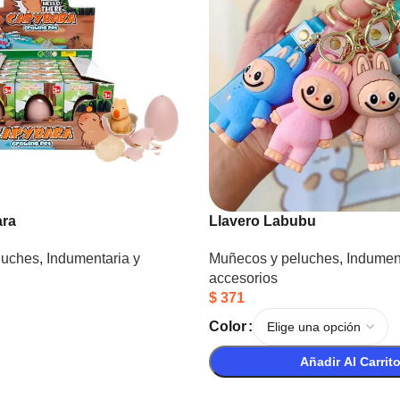
ara
Llavero Labubu
luches
,
Indumentaria y
Muñecos y peluches
,
Indument
accesorios
$
371
Color
Añadir Al Carrit