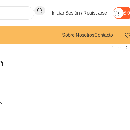
Iniciar Sesión / Registrarse
$
0
Sobre Nosotros
Contacto
h
s