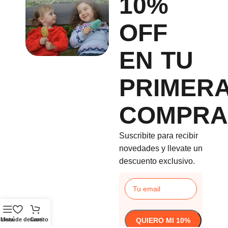
10%
OFF
EN TU
PRIMER
COMPRA
Suscribite para recibir
novedades y llevate un
descuento exclusivo.
Menú
Lista de deseos
Carrito