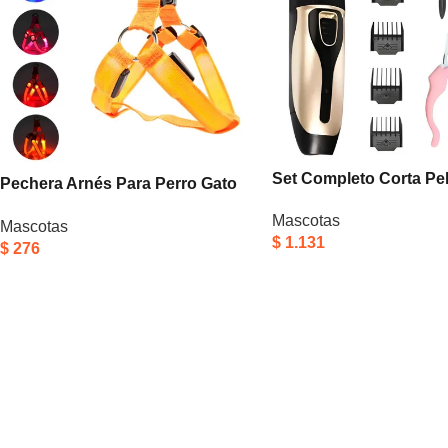
Set Completo Corta Pe
Pechera Arnés Para Perro Gato
Perro Y Gato Mascotas
Con Luz Led Seguridad
Mascotas
Negro Y Dorado
Mascotas
Nocturna Naranja L Pechera
$
1.131
$
276