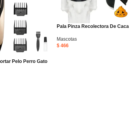
Pala Pinza Recolectora De Caca
Para Perros Y Gatos Higiénica
Mascotas
Celeste
$
466
rtar Pelo Perro Gato
Inalámbrica Calidad
Negro