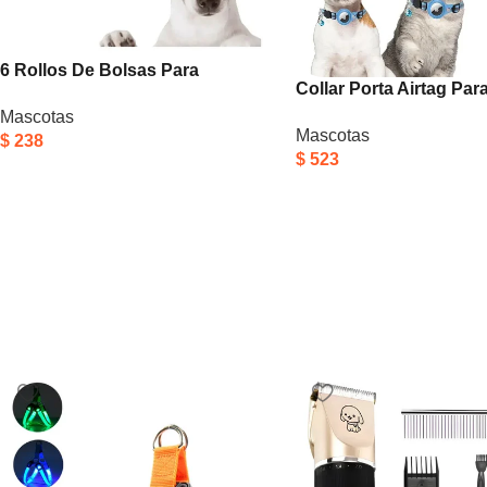
6 Rollos De Bolsas Para
Collar Porta Airtag Par
Recoger Excrementos De Perros
Con Cascabel Air Tag 
Mascotas
Negro
Mascotas
Celeste
$
238
$
523