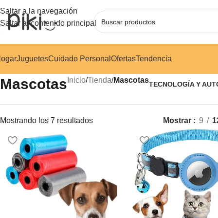
Saltar a la navegación
Saltar al contenido principal
ogar
Juguetes
Cuidado Personal
Ofertas
Tendencia
Mascotas
Inicio
/
Tienda
/
Mascotas
TECNOLOGÍA Y AUT
Mostrando los 7 resultados
Mostrar
9
1