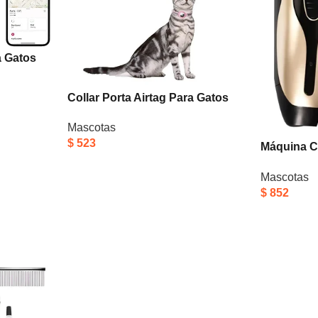
a Gatos
Case
Collar Porta Airtag Para Gatos
Con Cascabel Air Tag Case Rosa
Mascotas
$
523
Máquina Co
Mascotas 
Mascotas
Dorado Y 
$
852