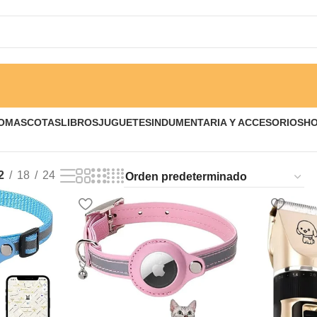
O
MASCOTAS
LIBROS
JUGUETES
INDUMENTARIA Y ACCESORIOS
H
2
18
24