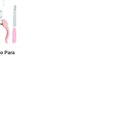
lo Para
 Usb