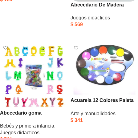
Abecedario De Madera
Añadir Al Carrito
Letras Mayúsculas Para
Juegos didacticos
Niños – Piki.uy
$
569
Añadir Al Carrito
Acuarela 12 Colores Paleta
Mezcladora + Pincel
Abecedario goma
Arte y manualidades
$
341
Bebés y primera infancia
,
Añadir Al Carrito
Juegos didacticos