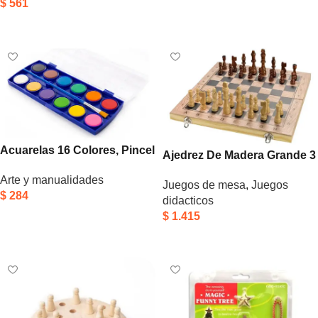
$
561
Añadir Al Carrito
Acuarelas 16 Colores, Pincel
Ajedrez De Madera Grande 3
Con Estuche Color Azul
En 1 Juego Dama
Arte y manualidades
Juegos de mesa
,
Juegos
Backgammon 48cm
$
284
didacticos
$
1.415
Añadir Al Carrito
Añadir Al Carrito