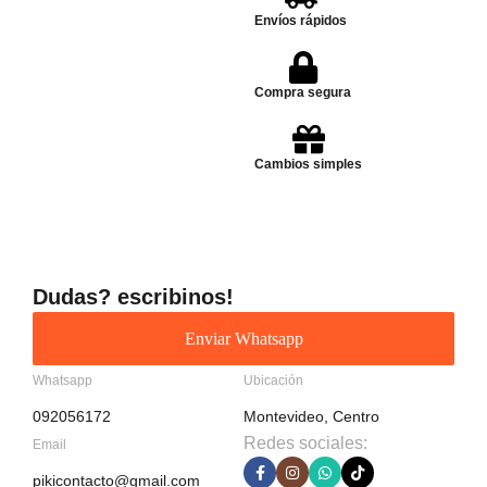
Envíos rápidos
Compra segura
Cambios simples
Dudas? escribinos!
Enviar Whatsapp
Whatsapp
Ubicación
092056172
Montevideo, Centro
Redes sociales:
Email
pikicontacto@gmail.com