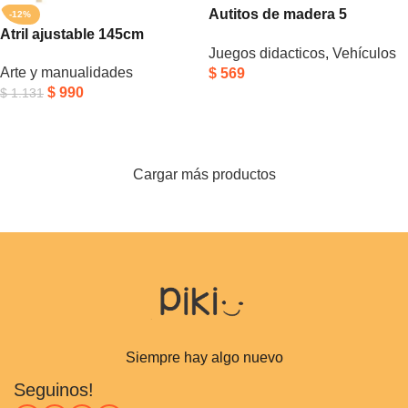
Autitos de madera 5
-12%
Atril ajustable 145cm
unidades
Juegos didacticos
,
Vehículos
Arte y manualidades
$
569
$
990
$
1.131
Añadir Al Carrito
Añadir Al Carrito
Cargar más productos
Siempre hay algo nuevo
Seguinos!