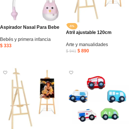
-5%
Aspirador Nasal Para Bebe
Atril ajustable 120cm
Aspirador De Succión Saca
Bebés y primera infancia
Mocos Rosa Pálido
Arte y manualidades
$
333
$
890
$
941
Añadir Al Carrito
Añadir Al Carrito