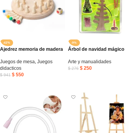
-42%
-9%
Ajedrez memoria de madera
Árbol de navidad mágico
Juegos de mesa
,
Juegos
Arte y manualidades
didacticos
$
250
$
276
$
550
$
941
Añadir Al Carrito
Añadir Al Carrito