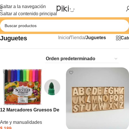
Saltar a la navegación
Saltar al contenido principal
Juguetes
Inicio
/
Tienda
/
Juguetes
Cat
12 Marcadores Gruesos De
Colores Con Aroma A Frutas
Arte y manualidades
– Piki
$
189