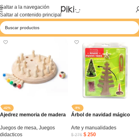
Saltar a la navegación
Saltar al contenido principal
-42%
-9%
Ajedrez memoria de madera
Árbol de navidad mágico
Juegos de mesa
,
Juegos
Arte y manualidades
didacticos
$
250
$
276