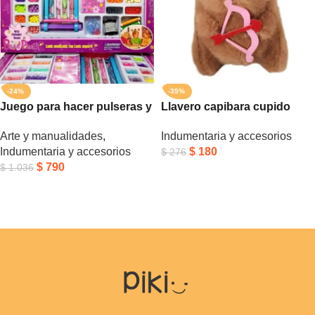
-24%
-35%
Juego para hacer pulseras y
Llavero capibara cupido
collares
Indumentaria y accesorios
Arte y manualidades
,
$
180
Indumentaria y accesorios
$
276
$
790
$
1.036
Añadir Al Carrito
Añadir Al Carrito