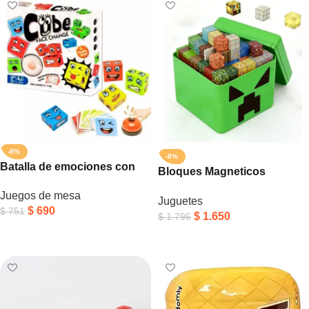
-8%
-8%
Batalla de emociones con
Bloques Magneticos
timbre
Minecraft Juguete Didactico
Juegos de mesa
Juguetes
111 Creeper Caja Verde
$
690
$
751
$
1.650
$
1.796
Añadir Al Carrito
Añadir Al Carrito