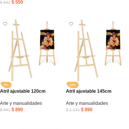
$
550
$
941
Añadir Al Carrito
Añadir Al Carrito
-5%
-12%
Atril ajustable 120cm
Atril ajustable 145cm
Arte y manualidades
Arte y manualidades
$
890
$
990
$
941
$
1.131
Añadir Al Carrito
Añadir Al Carrito