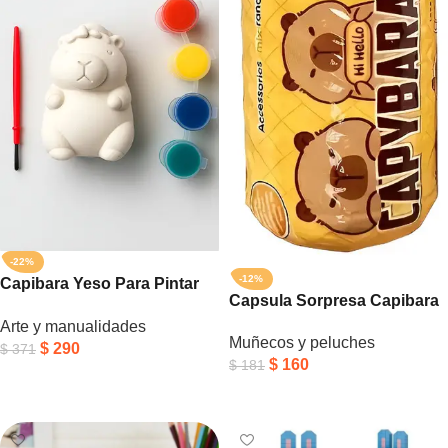
-22%
-12%
Capibara Yeso Para Pintar
Capsula Sorpresa Capibara
Incluye Pintura Y Pincel
C Muñeco Y 3 Cartas
Arte y manualidades
Muñecos y peluches
Coleccionables
$
290
$
371
$
160
$
181
Añadir Al Carrito
Añadir Al Carrito