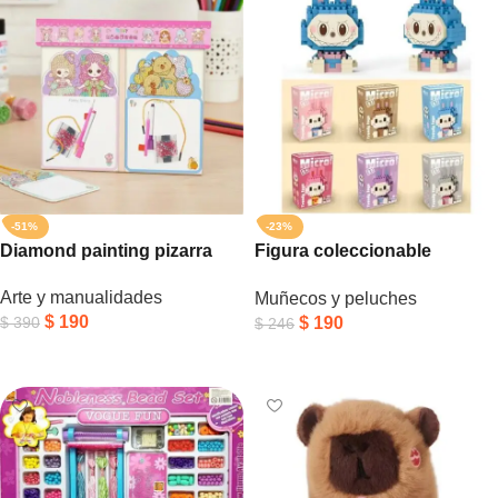
-51%
-23%
Diamond painting pizarra
Figura coleccionable
bloques Labubu
Arte y manualidades
Muñecos y peluches
$
190
$
190
$
390
$
246
Añadir Al Carrito
Añadir Al Carrito