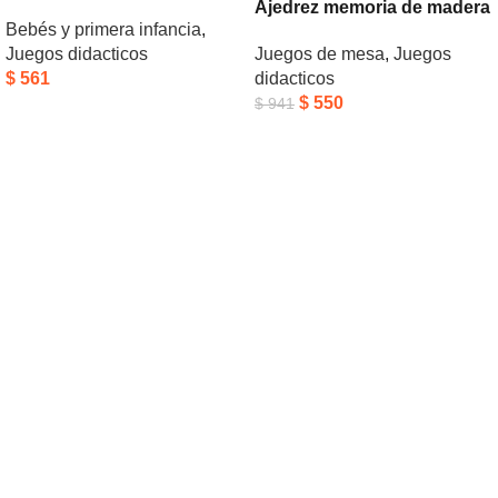
Ajedrez memoria de madera
Bebés y primera infancia
,
Juegos didacticos
Juegos de mesa
,
Juegos
$
561
didacticos
$
550
$
941
Añadir Al Carrito
Añadir Al Carrito