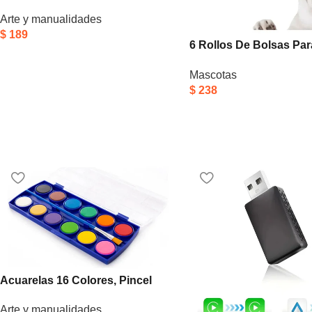
Colores Con Aroma A Frutas –
Arte y manualidades
Piki
$
189
6 Rollos De Bolsas Par
Recoger Excrementos 
Mascotas
Negro
$
238
Acuarelas 16 Colores, Pincel
Con Estuche Color Azul
Arte y manualidades