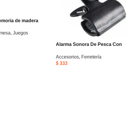
emoria de madera
 mesa
,
Juegos
Alarma Sonora De Pesca Con
Luz Led Para Cañas Y Carretes
Accesorios
,
Ferretería
$
333