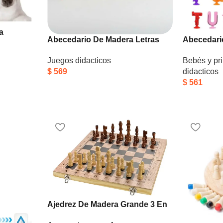
a
Abecedario De Madera Letras
Abecedar
De Perros
Mayúsculas Para Niños – Piki.uy
Bebés y pri
Juegos didacticos
didacticos
$
569
$
561
Ajedrez De Madera Grande 3 En
1 Juego Dama Backgammon