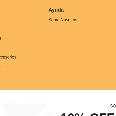
Ayuda
Sobre Nosotros
l
ccesorios
o
✨ SO