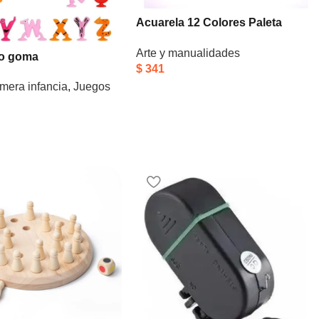
Acuarela 12 Colores Paleta
Mezcladora + Pincel
Arte y manualidades
io goma
$
341
mera infancia
,
Juegos