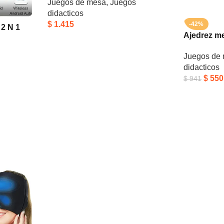
Juegos de mesa
,
Juegos
48cm
didacticos
$
1.415
-42%
2 N 1
Ajedrez m
o
Juegos de
didacticos
$
550
$
941