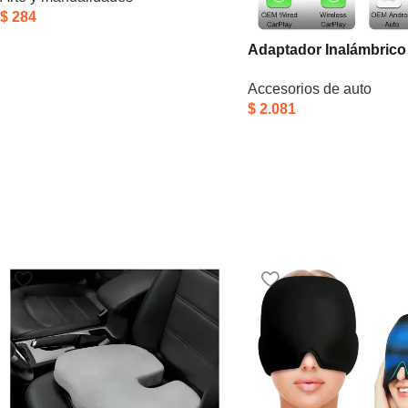
$
284
Adaptador Inalámbrico 
Carplay Y Android Aut
Accesorios de auto
Bluetooth
$
2.081