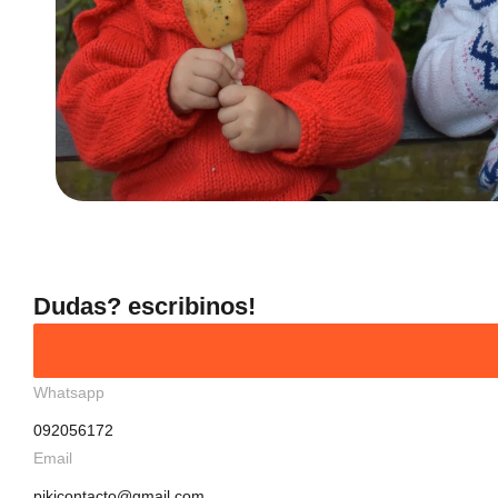
Dudas? escribinos!
Whatsapp
092056172
Email
pikicontacto@gmail.com