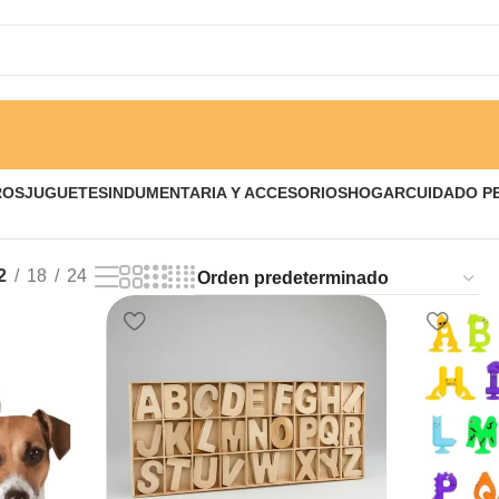
ROS
JUGUETES
INDUMENTARIA Y ACCESORIOS
HOGAR
CUIDADO P
2
18
24