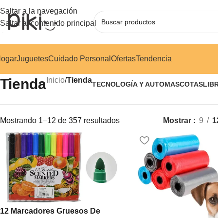
Saltar a la navegación
Saltar al contenido principal
ogar
Juguetes
Cuidado Personal
Ofertas
Tendencia
Tienda
Inicio
/
Tienda
TECNOLOGÍA Y AUTO
MASCOTAS
LIB
Mostrando 1–12 de 357 resultados
Mostrar
9
1
12 Marcadores Gruesos De