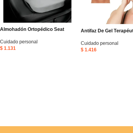
Almohadón Ortopédico Seat
Antifaz De Gel Terapéu
Pillow Asiento Ergonómico Gris
Natural Alivia Migrañas
Cuidado personal
Cuidado personal
Dolores
$
1.131
$
1.416