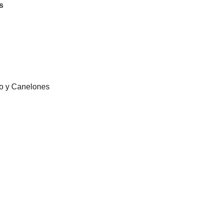
s
eo y Canelones