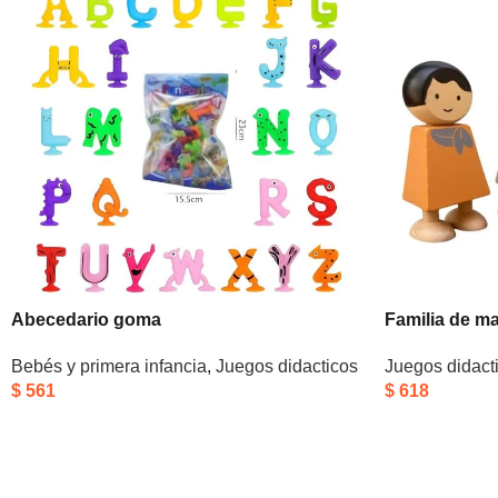
Abecedario goma
Familia de m
Bebés y primera infancia
,
Juegos didacticos
Juegos didact
$
561
$
618