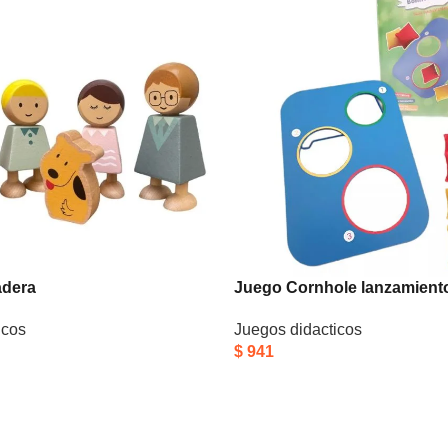
adera
Juego Cornhole lanzamient
icos
Juegos didacticos
$
941