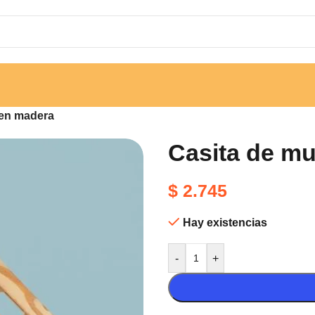
 en madera
Casita de m
$
2.745
Hay existencias
-
+