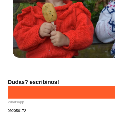
Dudas? escribinos!
Whatsapp
092056172