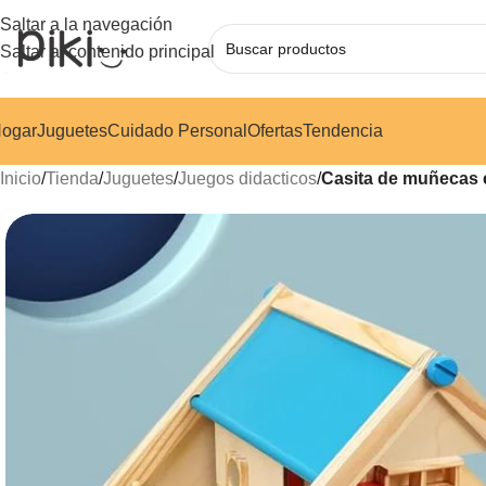
Saltar a la navegación
Saltar al contenido principal
ogar
Juguetes
Cuidado Personal
Ofertas
Tendencia
Inicio
/
Tienda
/
Juguetes
/
Juegos didacticos
/
Casita de muñecas