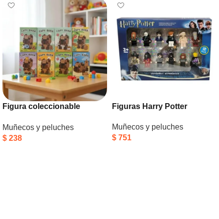
Figura coleccionable
Figuras Harry Potter
bloques capibara
Muñecos y peluches
Muñecos y peluches
$
751
$
238
Añadir Al Carrito
Añadir Al Carrito