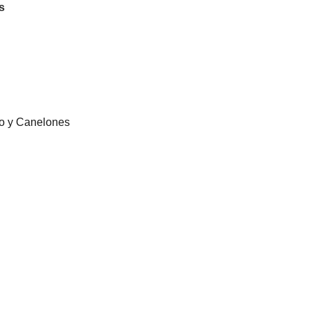
s
eo y Canelones