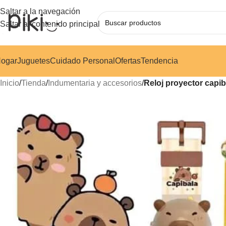
Saltar a la navegación
Saltar al contenido principal
ogar
Juguetes
Cuidado Personal
Ofertas
Tendencia
Inicio
/
Tienda
/
Indumentaria y accesorios
/
Reloj proyector capi