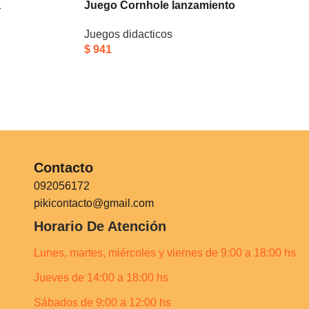
a
Juego Cornhole lanzamiento
Juegos didacticos
$
941
Contacto
092056172
pikicontacto@gmail.com
Horario De Atención
Lunes, martes, miércoles y viernes de 9:00 a 18:00 hs
Jueves de 14:00 a 18:00 hs
Sábados de 9:00 a 12:00 hs