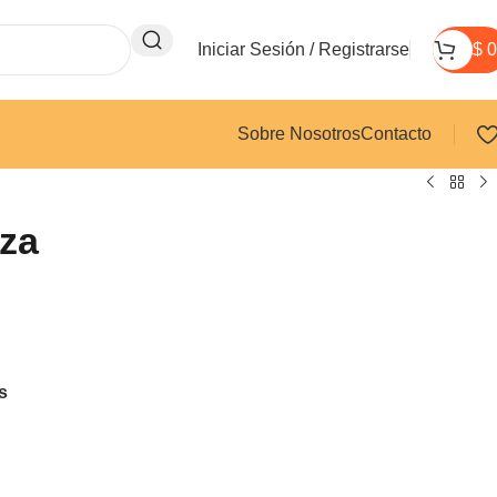
Iniciar Sesión / Registrarse
$
0
Sobre Nosotros
Contacto
eza
s