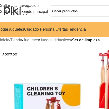
Saltar a la navegación
Saltar al contenido principal
ogar
Juguetes
Cuidado Personal
Ofertas
Tendencia
Inicio
/
Tienda
/
Juguetes
/
Juegos didacticos
/
Set de limpieza
AGOTADO