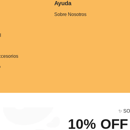
Ayuda
Sobre Nosotros
l
ccesorios
o
✨ SO
10% OFF