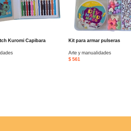
titch Kuromi Capibara
Kit para armar pulseras
idades
Arte y manualidades
$
561