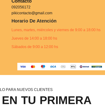
Contacto
092056172
pikicontacto@gmail.com
Horario De Atención
Lunes, martes, miércoles y viernes de 9:00 a 18:00 hs
Jueves de 14:00 a 18:00 hs
Sábados de 9:00 a 12:00 hs
LO PARA NUEVOS CLIENTES
 EN TU PRIMERA