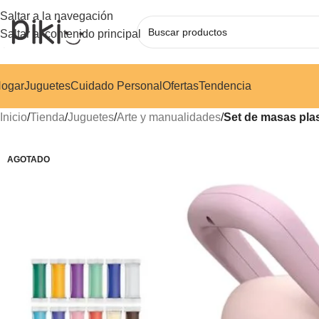
Saltar a la navegación
Saltar al contenido principal
ogar
Juguetes
Cuidado Personal
Ofertas
Tendencia
Inicio
/
Tienda
/
Juguetes
/
Arte y manualidades
/
Set de masas plas
AGOTADO