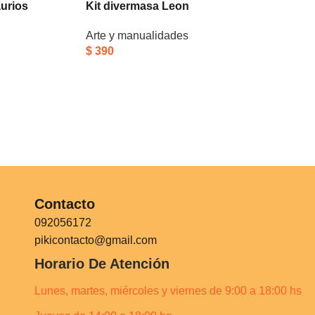
urios
Kit divermasa Leon
Arte y manualidades
$
390
Contacto
092056172
pikicontacto@gmail.com
Horario De Atención
Lunes, martes, miércoles y viernes de 9:00 a 18:00 hs