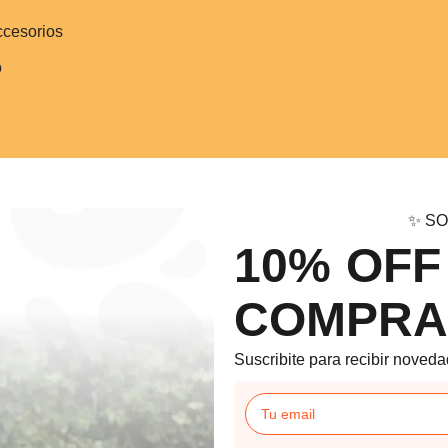
ccesorios
o
✨ SO
10% OFF
COMPRA
Suscribite para recibir noveda