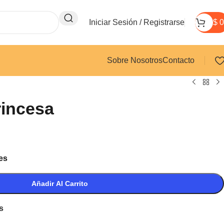
Iniciar Sesión / Registrarse
$
0
Sobre Nosotros
Contacto
rincesa
es
Añadir Al Carrito
s