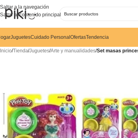
Saltar a la navegación
Saltar al contenido principal
ogar
Juguetes
Cuidado Personal
Ofertas
Tendencia
Inicio
/
Tienda
/
Juguetes
/
Arte y manualidades
/
Set masas prince