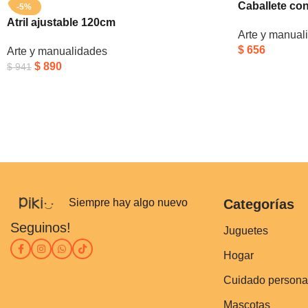
Caballete co
-5%
Atril ajustable 120cm
Arte y manual
$
656
Arte y manualidades
$
890
$
941
Siempre hay algo nuevo
Categorías
Seguinos!
Juguetes
Hogar
Cuidado persona
Mascotas