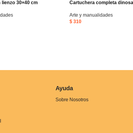
n lienzo 30×40 cm
Cartuchera completa dinosa
idades
Arte y manualidades
$
310
Ayuda
Sobre Nosotros
l