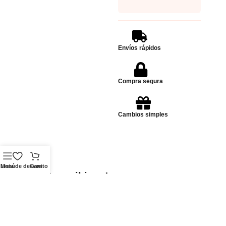
Envíos rápidos
Compra segura
Cambios simples
Menú
Lista de deseos
Carrito
Dudas? escribinos!
Enviar Whatsapp
Whatsapp
Ubicación