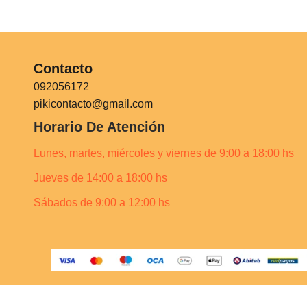
Contacto
092056172
pikicontacto@gmail.com
Horario De Atención
Lunes, martes, miércoles y viernes de 9:00 a 18:00 hs
Jueves de 14:00 a 18:00 hs
Sábados de 9:00 a 12:00 hs