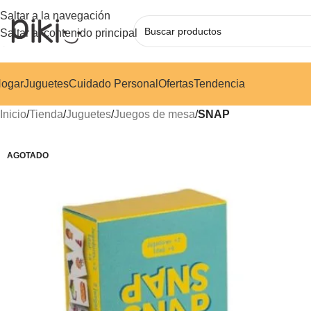
Saltar a la navegación
Saltar al contenido principal
ogar
Juguetes
Cuidado Personal
Ofertas
Tendencia
Inicio
/
Tienda
/
Juguetes
/
Juegos de mesa
/
SNAP
AGOTADO