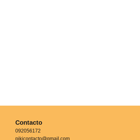
Contacto
092056172
pikicontacto@gmail.com