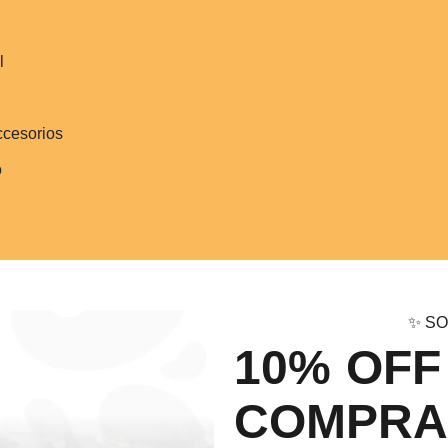
l
ccesorios
o
✨ SO
10% OFF
COMPRA