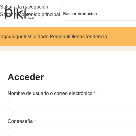
Saltar a la navegación
Saltar al contenido principal
ogar
Juguetes
Cuidado Personal
Ofertas
Tendencia
Mi cuenta
Acceder
Nombre de usuario o correo electrónico
*
Contraseña
*