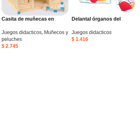
Casita de muñecas en
Delantal órganos del
madera
cuerpo humano
Juegos didacticos
,
Muñecos y
Juegos didacticos
peluches
$
1.416
$
2.745
Añadir Al Carrito
Añadir Al Carrito