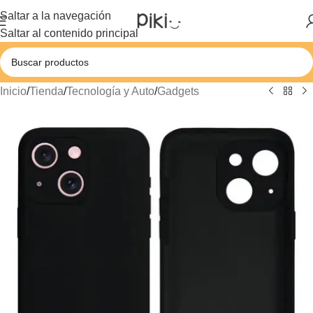
Saltar a la navegación
Saltar al contenido principal
Inicio
/
Tienda
/
Tecnología y Auto
/
Gadgets