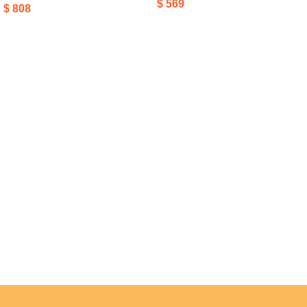
$
569
$
808
Añadir Al Carrito
Añadir Al Carrito