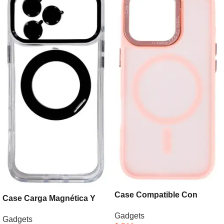
Case Compatible Con
Case Carga Magnética Y
Carga Magnética Apple
Protector De Lens Apple
Gadgets
iPhone 16 Pro Max Rosa
Gadgets
iPhone 17 Pro Negro