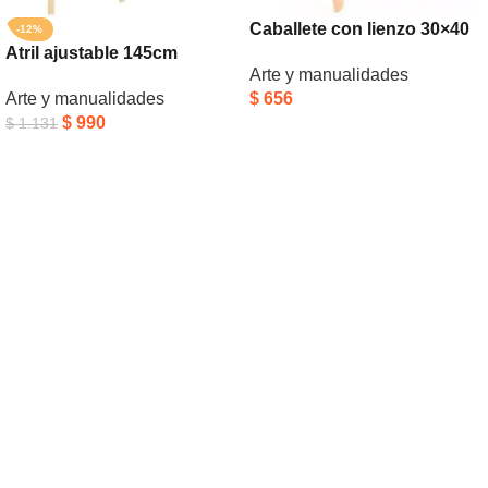
Caballete con lienzo 30×40
-12%
Atril ajustable 145cm
cm
Arte y manualidades
Arte y manualidades
$
656
$
990
$
1.131
Añadir Al Carrito
Añadir Al Carrito