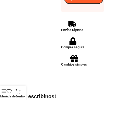
Envíos rápidos
Compra segura
Cambios simples
Dudas? escribinos!
Menú
Lista de deseos
Carrito
Enviar Whatsapp
Whatsapp
Ubicación