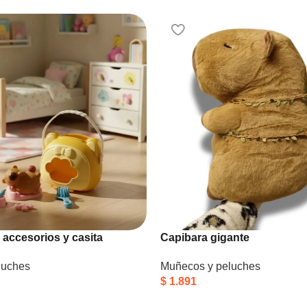
 accesorios y casita
Capibara gigante
luches
Muñecos y peluches
$
1.891