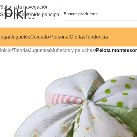
Saltar a la navegación
Saltar al contenido principal
ogar
Juguetes
Cuidado Personal
Ofertas
Tendencia
Inicio
/
Tienda
/
Juguetes
/
Muñecos y peluches
/
Pelota montessori