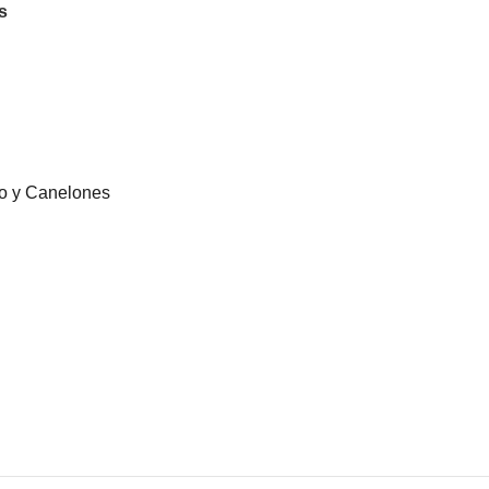
s
eo y Canelones