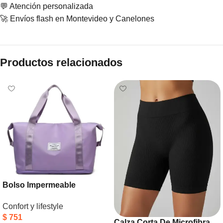
💬 Atención personalizada
🚀 Envíos flash en Montevideo y Canelones
Productos relacionados
Bolso Impermeable
Extensible Deportivo O
Confort y lifestyle
Viaje Lila
$
751
Calza Corta De Microfibra