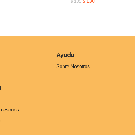
$
130
$
181
Ayuda
Sobre Nosotros
l
ccesorios
o