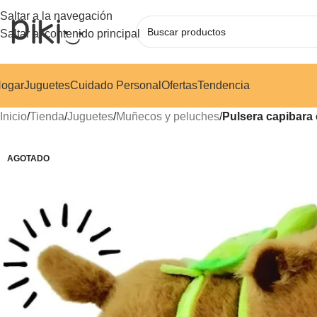
Saltar a la navegación
Saltar al contenido principal
ogar
Juguetes
Cuidado Personal
Ofertas
Tendencia
Inicio
/
Tienda
/
Juguetes
/
Muñecos y peluches
/
Pulsera capibara 
AGOTADO