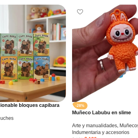
cionable bloques capibara
-28%
Muñeco Labubu en slime
luches
Arte y manualidades
,
Muñecos
Indumentaria y accesorios