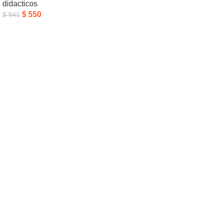
didacticos
Añadir Al Carrito
$
550
$
941
Añadir Al Carrito