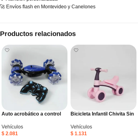
🚀 Envíos flash en Montevideo y Canelones
Productos relacionados
Auto acrobático a control
Bicicleta Infantil Chivita Sin
remoto
Pedal Resistente Armada
Vehículos
Vehículos
Piki Rosa
$
2.081
$
1.131