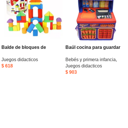
Balde de bloques de
Baúl cocina para guardar
madera
juguetes
Juegos didacticos
Bebés y primera infancia
,
$
618
Juegos didacticos
$
903
Añadir Al Carrito
Añadir Al Carrito