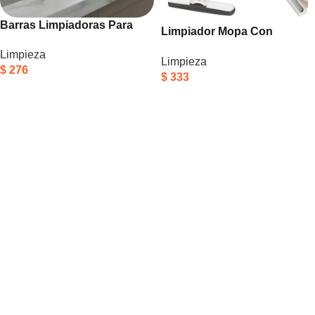
Barras Limpiadoras Para
Limpiador Mopa Con
Desagües Y Tuberías
Esponja Trapeador
Limpieza
Elimina Olor 12p
Limpieza
Multifuncional Limpieza
$
276
$
333
Blanco
Añadir Al Carrito
Añadir Al Carrito