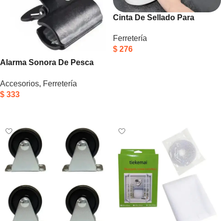
Cinta De Sellado Para
Juntas Autoadhesiva 3
Ferretería
Metros Calafateo
$
276
Alarma Sonora De Pesca
Añadir Al Carrito
Con Luz Led Para Cañas Y
Accesorios
,
Ferretería
Carretes
$
333
Añadir Al Carrito