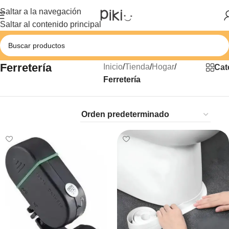
Saltar a la navegación
Saltar al contenido principal
Ferretería
Inicio
/
Tienda
/
Hogar
/
Cat
Ferretería