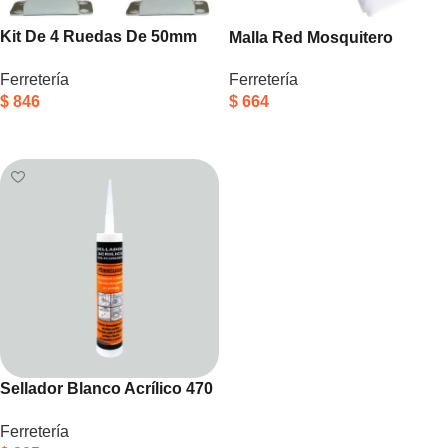
Kit De 4 Ruedas De 50mm
Malla Red Mosquitero
Para Muebles Ruedas
Ajustable 200x150cm Con
Ferretería
Ferretería
Giratorias 360 Negro
Velcro Mosquito Blanco
$
846
$
664
Añadir Al Carrito
Añadir Al Carrito
Sellador Blanco Acrílico 470
Gr Pitbull
Ferretería