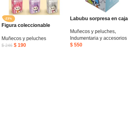
Labubu sorpresa en caja
-23%
Figura coleccionable
Muñecos y peluches
,
bloques Labubu
Indumentaria y accesorios
Muñecos y peluches
$
550
$
190
$
246
Añadir Al Carrito
Añadir Al Carrito