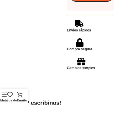
Envíos rápidos
Compra segura
Cambios simples
Menú
Lista de deseos
Carrito
Dudas? escribinos!
Enviar Whatsapp
Whatsapp
Ubicación