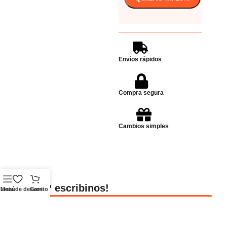
Envíos rápidos
Compra segura
Cambios simples
Dudas? escribinos!
Menú
Lista de deseos
Carrito
Enviar Whatsapp
Whatsapp
Ubicación