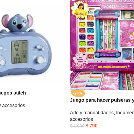
uegos stitch
-24%
Juego para hacer pulseras y
y accesorios
Arte y manualidades
,
Indument
accesorios
$
790
$
1.036