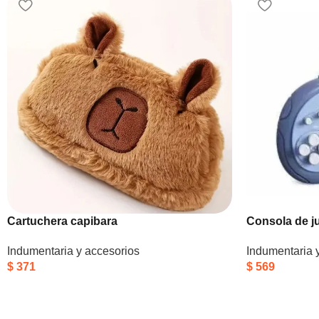
Cartuchera capibara
Consola de j
Indumentaria y accesorios
Indumentaria 
$
371
$
569