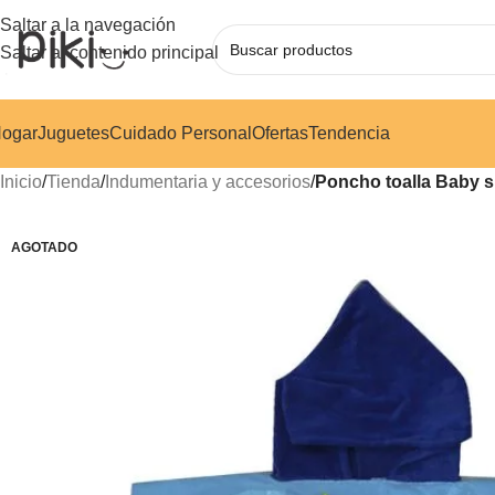
Saltar a la navegación
Saltar al contenido principal
ogar
Juguetes
Cuidado Personal
Ofertas
Tendencia
Inicio
/
Tienda
/
Indumentaria y accesorios
/
Poncho toalla Baby 
AGOTADO