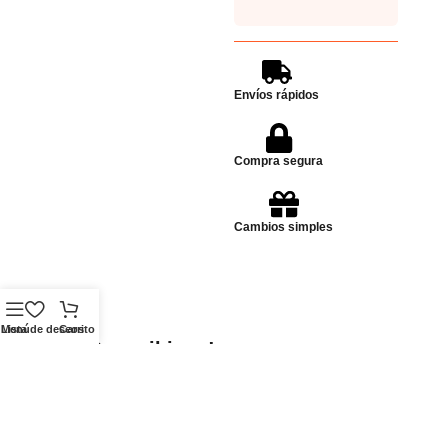
Envíos rápidos
Compra segura
Cambios simples
Menú
Lista de deseos
Carrito
Dudas? escribinos!
Enviar Whatsapp
Whatsapp
Ubicación