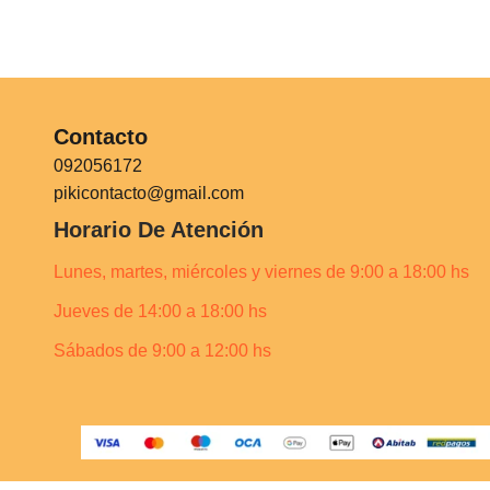
Contacto
092056172
pikicontacto@gmail.com
Horario De Atención
Lunes, martes, miércoles y viernes de 9:00 a 18:00 hs
Jueves de 14:00 a 18:00 hs
Sábados de 9:00 a 12:00 hs