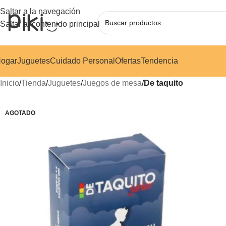
Saltar a la navegación
Saltar al contenido principal
ogar
Juguetes
Cuidado Personal
Ofertas
Tendencia
Inicio
/
Tienda
/
Juguetes
/
Juegos de mesa
/
De taquito
AGOTADO