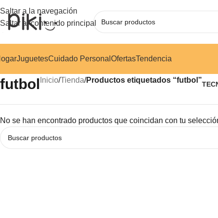
Saltar a la navegación
Saltar al contenido principal
ogar
Juguetes
Cuidado Personal
Ofertas
Tendencia
futbol
Inicio
/
Tienda
/
Productos etiquetados “futbol”
TEC
No se han encontrado productos que coincidan con tu selecció