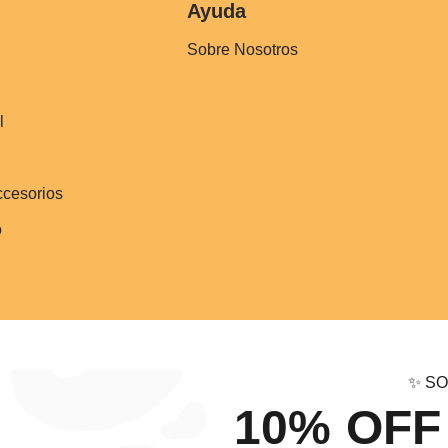
Ayuda
Sobre Nosotros
l
ccesorios
o
✨ SO
10% OFF