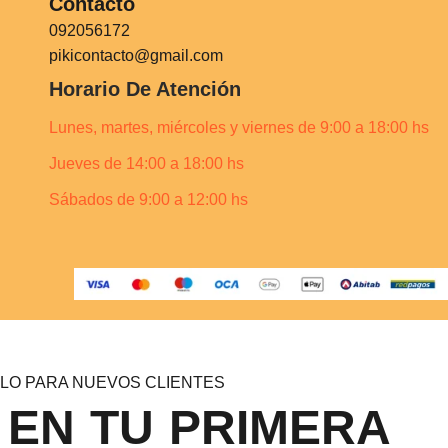
Contacto
092056172
pikicontacto@gmail.com
Horario De Atención
Lunes, martes, miércoles y viernes de 9:00 a 18:00 hs
Jueves de 14:00 a 18:00 hs
Sábados de 9:00 a 12:00 hs
LO PARA NUEVOS CLIENTES
 EN TU PRIMERA