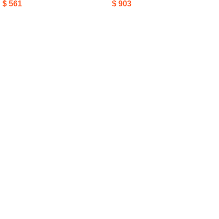
$
561
$
903
Añadir Al Carrito
Añadir Al Carrito