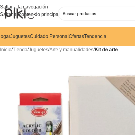
Saltar a la navegación
Saltar al contenido principal
ogar
Juguetes
Cuidado Personal
Ofertas
Tendencia
Inicio
/
Tienda
/
Juguetes
/
Arte y manualidades
/
Kit de arte