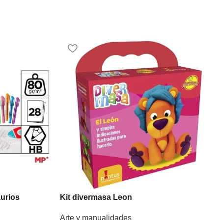
urios
Kit divermasa Leon
Arte y manualidades