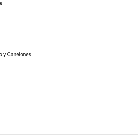
s
eo y Canelones