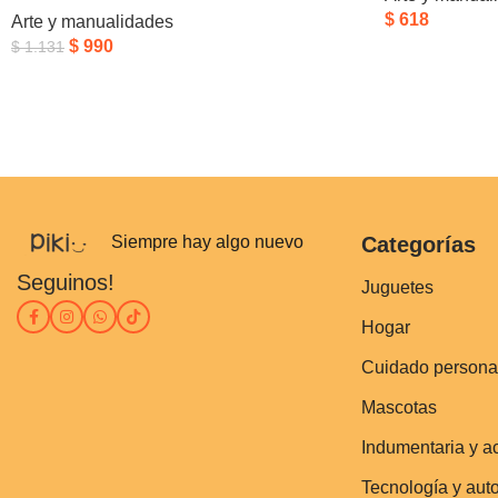
$
618
Arte y manualidades
$
990
$
1.131
Siempre hay algo nuevo
Categorías
Seguinos!
Juguetes
Hogar
Cuidado persona
Mascotas
Indumentaria y a
Tecnología y aut