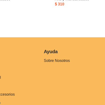
$
310
Ayuda
Sobre Nosotros
l
ccesorios
o