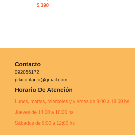
$
390
Contacto
092056172
pikicontacto@gmail.com
Horario De Atención
Lunes, martes, miércoles y viernes de 9:00 a 18:00 hs
Jueves de 14:00 a 18:00 hs
Sábados de 9:00 a 12:00 hs