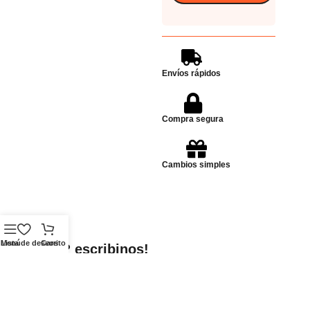
Envíos rápidos
Compra segura
Cambios simples
Menú
Lista de deseos
Carrito
Dudas? escribinos!
Enviar Whatsapp
Whatsapp
Ubicación