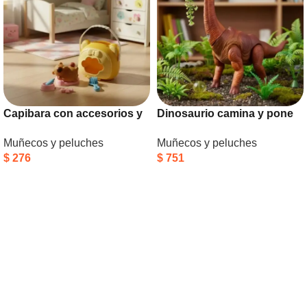
Capibara con accesorios y
Dinosaurio camina y pone
casita
huevo
Muñecos y peluches
Muñecos y peluches
$
276
$
751
Añadir Al Carrito
Añadir Al Carrito