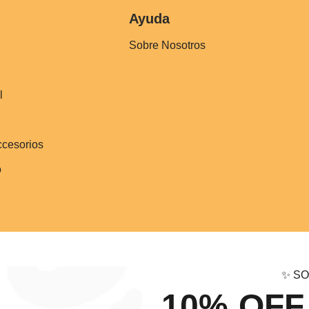
Ayuda
Sobre Nosotros
l
ccesorios
o
✨ SO
10% OFF