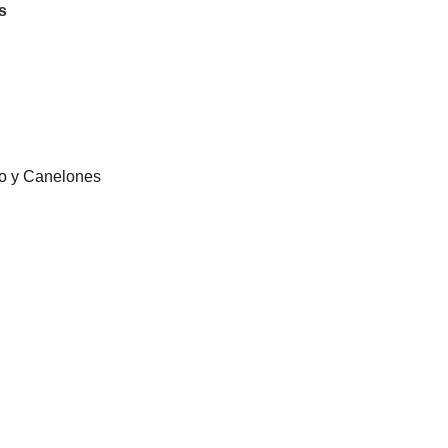
s
eo y Canelones