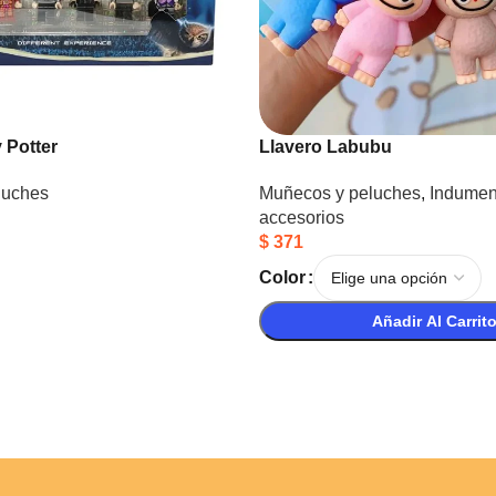
 Potter
Llavero Labubu
luches
Muñecos y peluches
,
Indument
accesorios
$
371
Color
Añadir Al Carrit