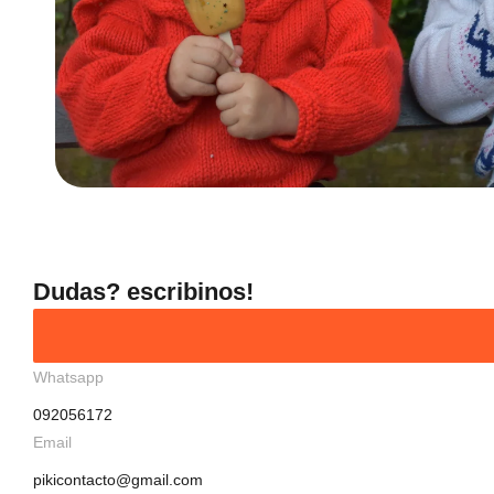
Dudas? escribinos!
Whatsapp
092056172
Email
pikicontacto@gmail.com