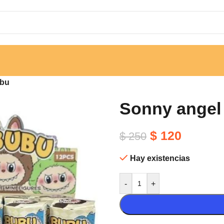
ubu
Sonny angel
$
120
$
250
Hay existencias
-
+