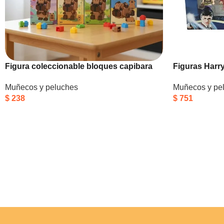
Figura coleccionable bloques capibara
Figuras Harry
Muñecos y peluches
Muñecos y pe
$
238
$
751