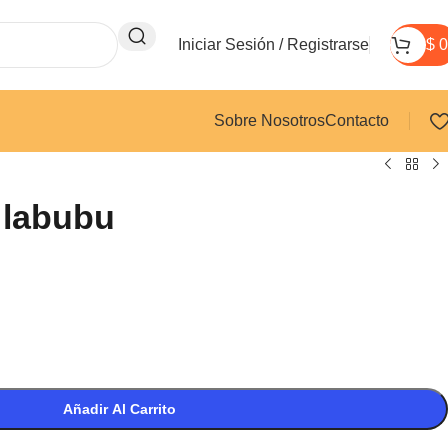
Iniciar Sesión / Registrarse
$
0
Sobre Nosotros
Contacto
 labubu
Añadir Al Carrito