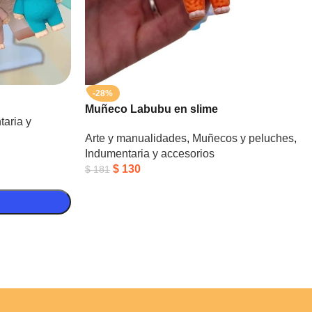
-28%
Muñeco Labubu en slime
aria y
Arte y manualidades
,
Muñecos y peluches
,
Indumentaria y accesorios
$
130
$
181
o