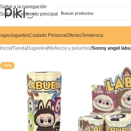
Saltar a la navegación
Saltar al contenido principal
ogar
Juguetes
Cuidado Personal
Ofertas
Tendencia
Inicio
/
Tienda
/
Juguetes
/
Muñecos y peluches
/
Sonny angel lab
-52%