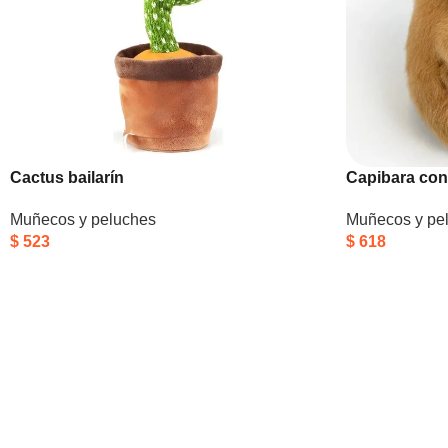
Cactus bailarín
Capibara co
Muñecos y peluches
Muñecos y pe
$
523
$
618