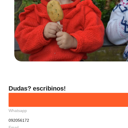
Dudas? escribinos!
Whatsapp
092056172
Email