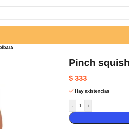
pibara
Pinch squish
$
333
Hay existencias
-
+