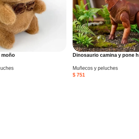
n moño
Dinosaurio camina y pone 
luches
Muñecos y peluches
$
751