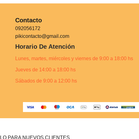
Contacto
092056172
pikicontacto@gmail.com
Horario De Atención
Lunes, martes, miércoles y viernes de 9:00 a 18:00 hs
Jueves de 14:00 a 18:00 hs
Sábados de 9:00 a 12:00 hs
LO PARA NUEVOS CLIENTES