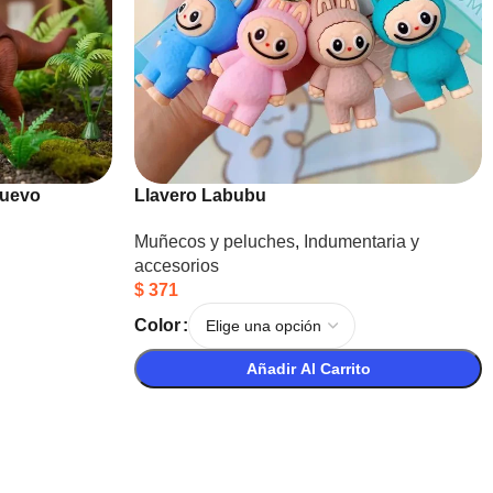
huevo
Llavero Labubu
Muñecos y peluches
,
Indumentaria y
accesorios
$
371
Color
Añadir Al Carrito