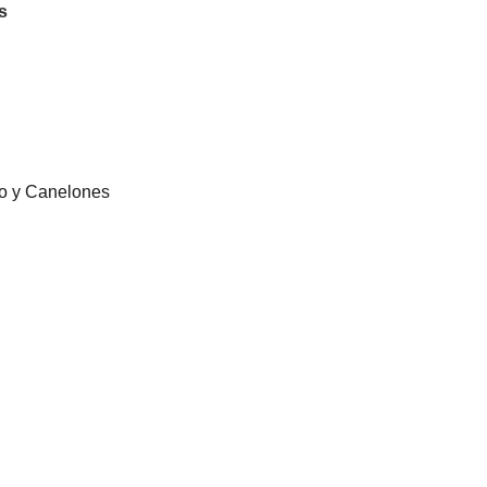
s
eo y Canelones