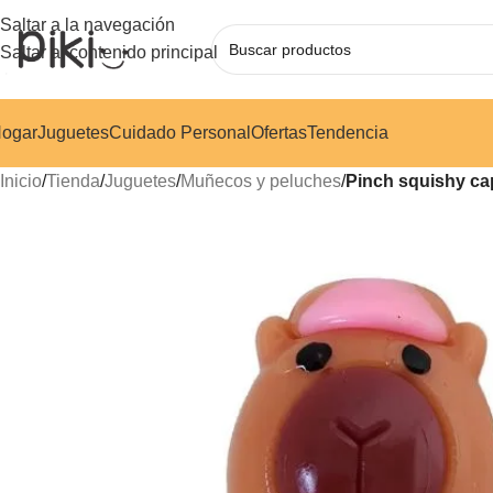
Saltar a la navegación
Saltar al contenido principal
ogar
Juguetes
Cuidado Personal
Ofertas
Tendencia
Inicio
/
Tienda
/
Juguetes
/
Muñecos y peluches
/
Pinch squishy ca