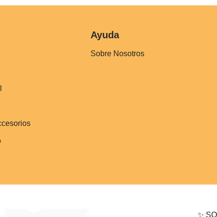
Ayuda
Sobre Nosotros
l
ccesorios
o
✨ SO