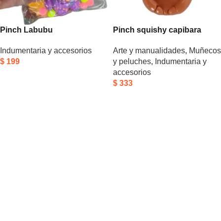
Pinch Labubu
Pinch squishy capibara
Indumentaria y accesorios
Arte y manualidades
,
Muñecos
$
199
y peluches
,
Indumentaria y
accesorios
Añadir Al Carrito
$
333
Añadir Al Carrito