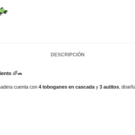
DESCRIPCIÓN
iento
🌈🚗
 madera cuenta con
4 toboganes en cascada
y
3 autitos
, diseñ