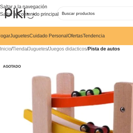
Saltar a la navegación
Saltar al contenido principal
ogar
Juguetes
Cuidado Personal
Ofertas
Tendencia
Inicio
/
Tienda
/
Juguetes
/
Juegos didacticos
/
Pista de autos
AGOTADO