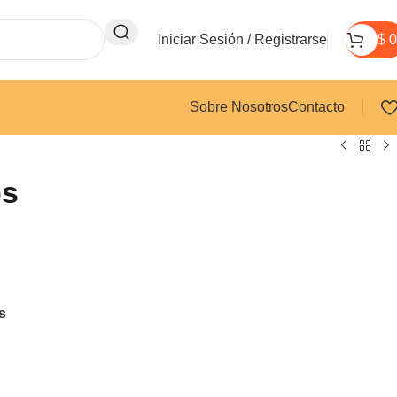
Iniciar Sesión / Registrarse
$
0
Sobre Nosotros
Contacto
os
s