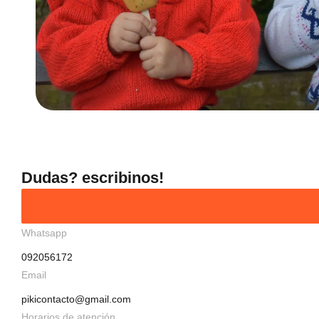
Dudas? escribinos!
Whatsapp
092056172
Email
pikicontacto@gmail.com
Horarios de atención