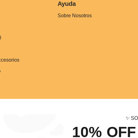
Ayuda
Sobre Nosotros
l
ccesorios
o
✨ SO
10% OFF