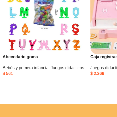
Abecedario goma
Caja registr
Bebés y primera infancia
,
Juegos didacticos
Juegos didact
$
561
$
2.366