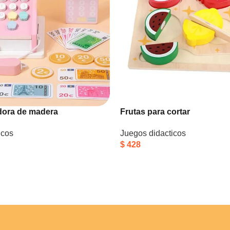
adora de madera
Frutas para cortar
icos
Juegos didacticos
$
428