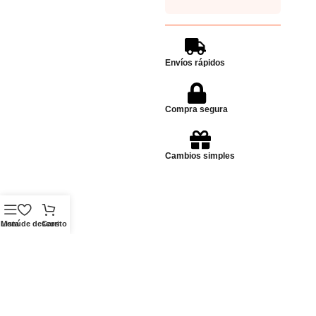
Envíos rápidos
Compra segura
Cambios simples
Menú
Lista de deseos
Carrito
Dudas? escribinos!
Enviar Whatsapp
Whatsapp
Ubicación