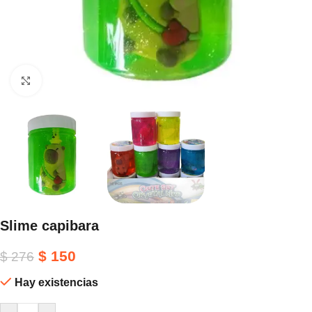
Haga clic para ampliar
Slime capibara
$
150
$
276
Hay existencias