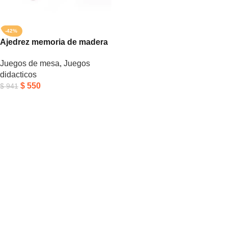
-42%
Ajedrez memoria de madera
Juegos de mesa
,
Juegos
didacticos
$
550
$
941
Añadir Al Carrito