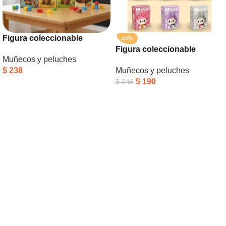
Figura coleccionable
-23%
bloques capibara
Figura coleccionable
Muñecos y peluches
bloques Labubu
$
238
Muñecos y peluches
$
190
$
246
Añadir Al Carrito
Añadir Al Carrito