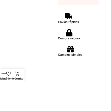
Envíos rápidos
Compra segura
Cambios simples
Menú
Lista de deseos
Carrito
Dudas? escribinos!
Enviar Whatsapp
Whatsapp
Ubicación