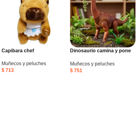
Capibara chef
Dinosaurio camina y pone
huevo
Muñecos y peluches
Muñecos y peluches
$
713
$
751
Añadir Al Carrito
Añadir Al Carrito