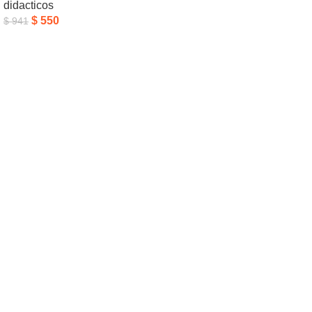
didacticos
Añadir Al Carrito
$
550
$
941
Añadir Al Carrito